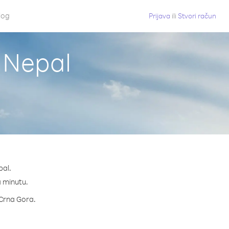
log
Prijava
ili
Stvori račun
z Nepal
pal.
a minutu.
a Crna Gora.