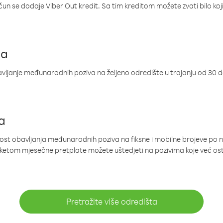
ačun se dodaje Viber Out kredit. Sa tim kreditom možete zvati bilo koj
ja
ljanje međunarodnih poziva na željeno odredište u trajanju od 30 
a
nost obavljanja međunarodnih poziva na fiksne i mobilne brojeve po 
paketom mjesečne pretplate možete uštedjeti na pozivima koje već os
Pretražite više odredišta