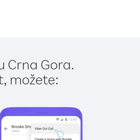
u Crna Gora.
t, možete: