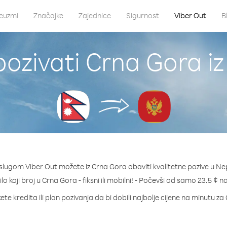
euzmi
Značajke
Zajednice
Sigurnost
Viber Out
B
ozivati Crna Gora i
slugom Viber Out možete iz Crna Gora obaviti kvalitetne pozive u Ne
ilo koji broj u Crna Gora - fiksni ili mobilni! - Počevši od samo 23.5 ¢ n
te kredita ili plan pozivanja da bi dobili najbolje cijene na minutu z