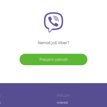
Nemaš još Viber?
Preuzmi odmah
A
PREUZMI
u
Android