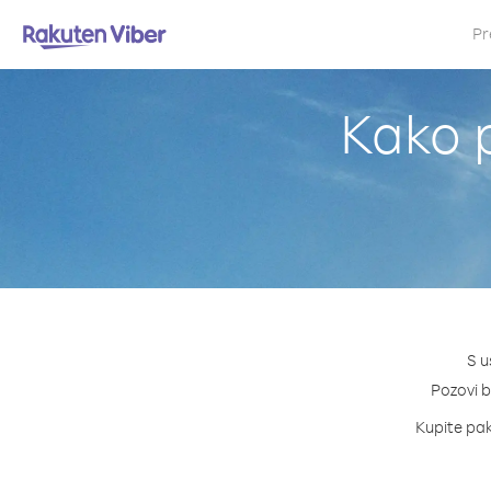
Pr
Kako p
S u
Pozovi b
Kupite pake