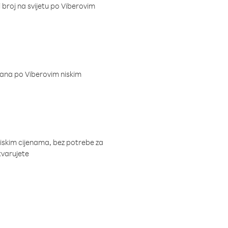
i broj na svijetu po Viberovim
dana po Viberovim niskim
niskim cijenama, bez potrebe za
tvarujete