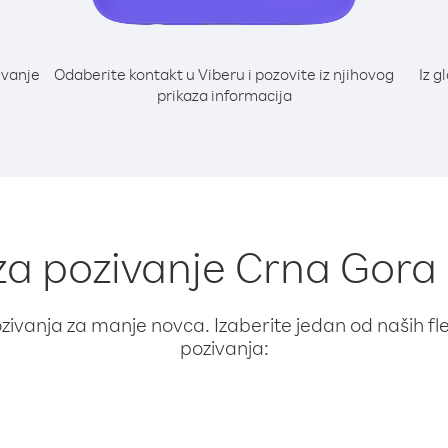
ivanje
Odaberite kontakt u Viberu i pozovite iz njihovog
Iz g
i
prikaza informacija
 za pozivanje Crna Gora 
ivanja za manje novca. Izaberite jedan od naših fleks
pozivanja: