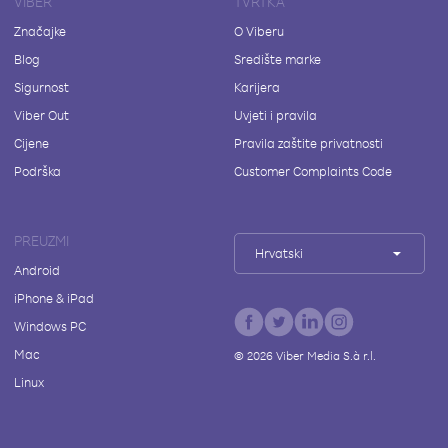
VIBER
TVRTKA
Značajke
O Viberu
Blog
Središte marke
Sigurnost
Karijera
Viber Out
Uvjeti i pravila
Cijene
Pravila zaštite privatnosti
Podrška
Customer Complaints Code
PREUZMI
Hrvatski
Android
iPhone & iPad
Windows PC
Mac
©
2026
Viber Media S.à r.l.
Linux