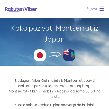
Prijava
Togg
navig
Kako pozivati Montserrat iz
Japan
S uslugom Viber Out možete iz Montserrat obaviti
kvalitetne pozive u Japan.
Pozovi bilo koji broj u
Montserrat - fiksni ili mobilni! - Počevši od samo 36.0 ¢ na
minutu.
Kupite pakete kredita ili plan pozivanja da bi dobili