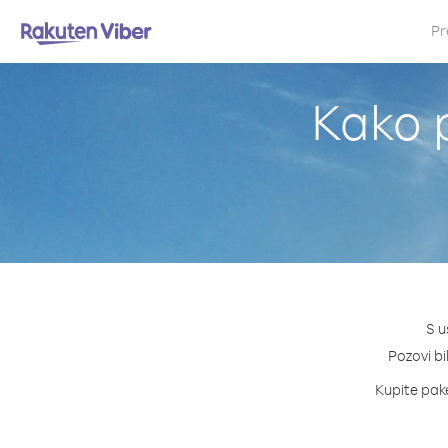
Pr
Kako p
S u
Pozovi bi
Kupite pake