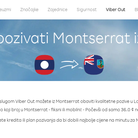
euzmi
Značajke
Zajednice
Sigurnost
Viber Out
B
ozivati Montserrat 
slugom Viber Out možete iz Montserrat obaviti kvalitetne pozive u L
lo koji broj u Montserrat - fiksni ili mobilni! - Počevši od samo 36.0 ¢ 
te kredita ili plan pozivanja da bi dobili najbolje cijene na minutu za