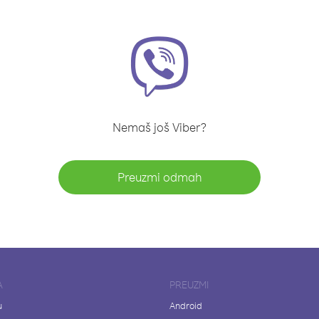
Nemaš još Viber?
Preuzmi odmah
A
PREUZMI
u
Android