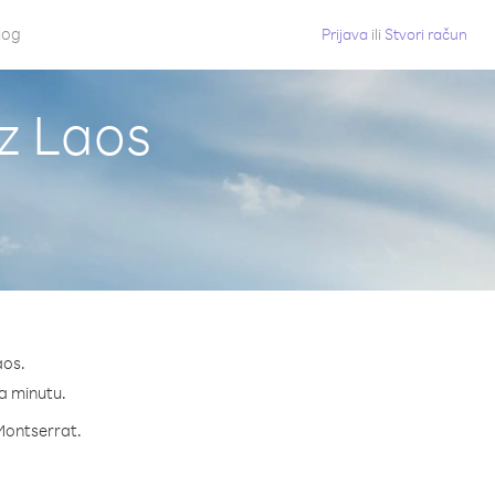
log
Prijava
ili
Stvori račun
iz Laos
aos.
na minutu.
 Montserrat.