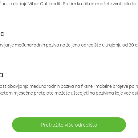
ačun se dodaje Viber Out kredit. Sa tim kreditom možete zvati bilo koj
ja
ljanje međunarodnih poziva na željeno odredište u trajanju od 30 
a
nost obavljanja međunarodnih poziva na fiksne i mobilne brojeve po 
paketom mjesečne pretplate možete uštedjeti na pozivima koje već os
Pretražite više odredišta