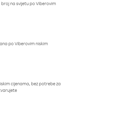
i broj na svijetu po Viberovim
dana po Viberovim niskim
niskim cijenama, bez potrebe za
tvarujete