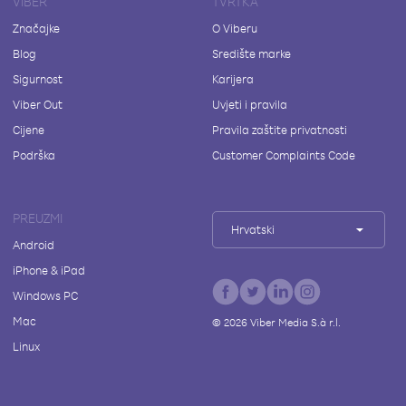
VIBER
TVRTKA
Značajke
O Viberu
Blog
Središte marke
Sigurnost
Karijera
Viber Out
Uvjeti i pravila
Cijene
Pravila zaštite privatnosti
Podrška
Customer Complaints Code
PREUZMI
Hrvatski
Android
iPhone & iPad
Windows PC
Mac
©
2026
Viber Media S.à r.l.
Linux