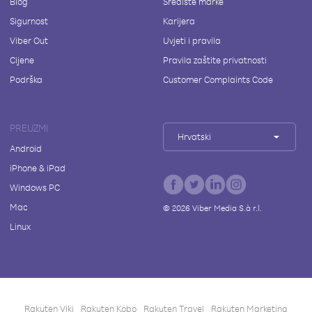
Blog
Središte marke
Sigurnost
Karijera
Viber Out
Uvjeti i pravila
Cijene
Pravila zaštite privatnosti
Podrška
Customer Complaints Code
PREUZMI
Hrvatski
Android
iPhone & iPad
Windows PC
Mac
©
2026
Viber Media S.à r.l.
Linux
Rakuten Viki
Rakuten Kobo
Rakuten Travel
Rakuten Marketing