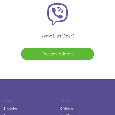
Nemaš još Viber?
Preuzmi odmah
VIBER
TVRTKA
Značajke
O Viberu