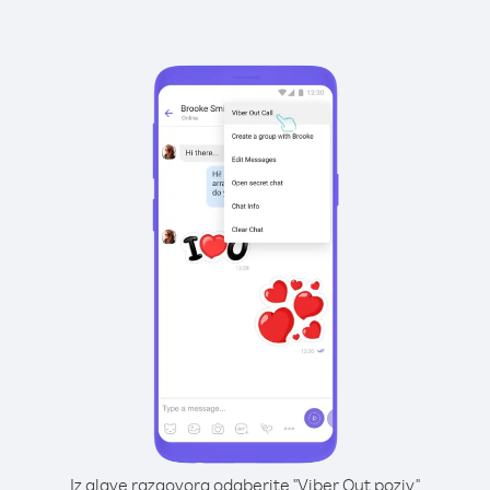
Iz glave razgovora odaberite "Viber Out poziv"