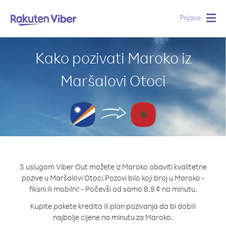
Prijava
Togg
navig
Kako pozivati Maroko iz
Maršalovi Otoci
S uslugom Viber Out možete iz Maroko obaviti kvalitetne
pozive u Maršalovi Otoci.
Pozovi bilo koji broj u Maroko -
fiksni ili mobilni! - Počevši od samo 8.9 ¢ na minutu.
Kupite pakete kredita ili plan pozivanja da bi dobili
najbolje cijene na minutu za Maroko.