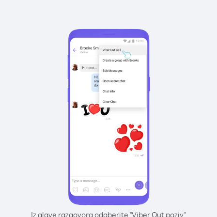
Iz glave razgovora odaberite "Viber Out poziv"