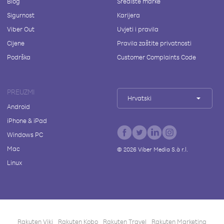
Blog
Središte marke
Sigurnost
Karijera
Viber Out
Uvjeti i pravila
Cijene
Pravila zaštite privatnosti
Podrška
Customer Complaints Code
PREUZMI
Hrvatski
Android
iPhone & iPad
Windows PC
Mac
©
2026
Viber Media S.à r.l.
Linux
Rakuten Viki
Rakuten Kobo
Rakuten Travel
Rakuten Marketing