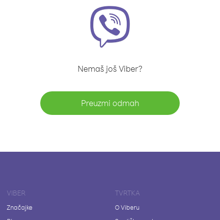
Nemaš još Viber?
Preuzmi odmah
VIBER
TVRTKA
Značajke
O Viberu