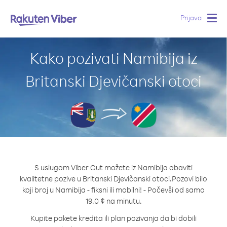
Prijava
Togg
navig
Kako pozivati Namibija iz
Britanski Djevičanski otoci
S uslugom Viber Out možete iz Namibija obaviti
kvalitetne pozive u Britanski Djevičanski otoci.
Pozovi bilo
koji broj u Namibija - fiksni ili mobilni! - Počevši od samo
19.0 ¢ na minutu.
Kupite pakete kredita ili plan pozivanja da bi dobili