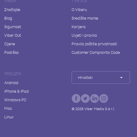
VIBER
TVRTKA
Značajke
O Viberu
Blog
Središte marke
Sigurnost
Karijera
Viber Out
Uvjeti i pravila
Cijene
Pravila zaštite privatnosti
Podrška
Customer Complaints Code
PREUZMI
Hrvatski
Android
iPhone & iPad
Windows PC
Mac
©
2026
Viber Media S.à r.l.
Linux