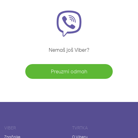
Nemaš još Viber?
Preuzmi odmah
VIBER
TVRTKA
Značajke
O Viberu