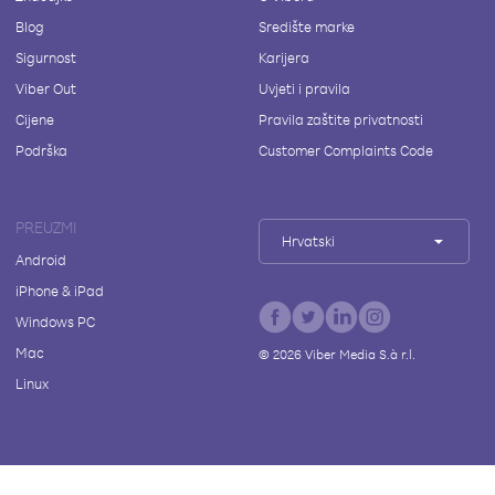
Blog
Središte marke
Sigurnost
Karijera
Viber Out
Uvjeti i pravila
Cijene
Pravila zaštite privatnosti
Podrška
Customer Complaints Code
PREUZMI
Hrvatski
Android
iPhone & iPad
Windows PC
Mac
©
2026
Viber Media S.à r.l.
Linux