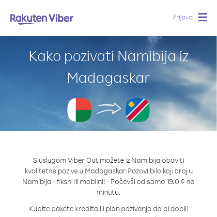
Prijava
Togg
navig
Kako pozivati Namibija iz
Madagaskar
S uslugom Viber Out možete iz Namibija obaviti
kvalitetne pozive u Madagaskar.
Pozovi bilo koji broj u
Namibija - fiksni ili mobilni! - Počevši od samo 19.0 ¢ na
minutu.
Kupite pakete kredita ili plan pozivanja da bi dobili