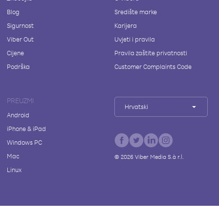
Blog
Središte marke
Sigurnost
Karijera
Viber Out
Uvjeti i pravila
Cijene
Pravila zaštite privatnosti
Podrška
Customer Complaints Code
PREUZMI
Hrvatski
Android
iPhone & iPad
Windows PC
Mac
©
2026
Viber Media S.à r.l.
Linux