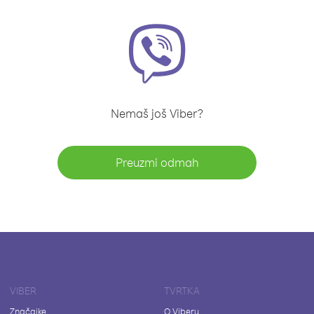
Nemaš još Viber?
Preuzmi odmah
VIBER
TVRTKA
Značajke
O Viberu