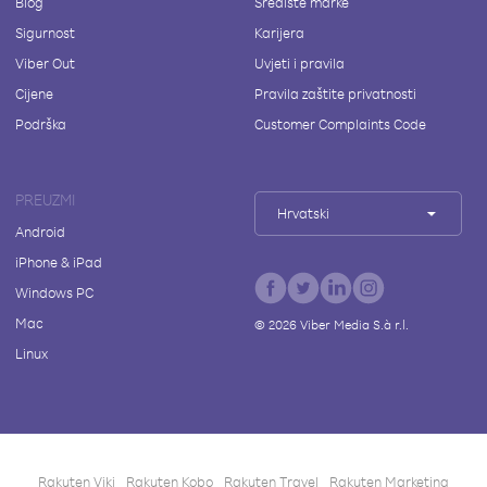
Blog
Središte marke
Sigurnost
Karijera
Viber Out
Uvjeti i pravila
Cijene
Pravila zaštite privatnosti
Podrška
Customer Complaints Code
PREUZMI
Hrvatski
Android
iPhone & iPad
Windows PC
Mac
©
2026
Viber Media S.à r.l.
Linux
Rakuten Viki
Rakuten Kobo
Rakuten Travel
Rakuten Marketing