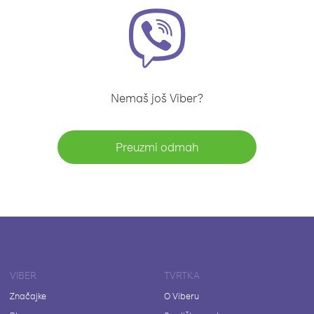
Nemaš još Viber?
Preuzmi odmah
VIBER
TVRTKA
Značajke
O Viberu