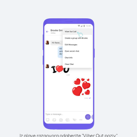
Iz glave razgovora odaberite "Viber Out poziv"