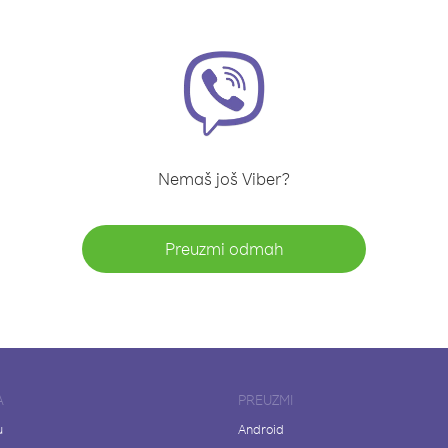
Nemaš još Viber?
Preuzmi odmah
A
PREUZMI
u
Android