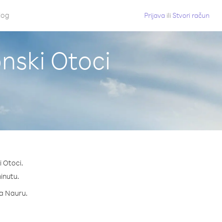
log
Prijava
ili
Stvori račun
nski Otoci
i Otoci.
minutu.
za Nauru.