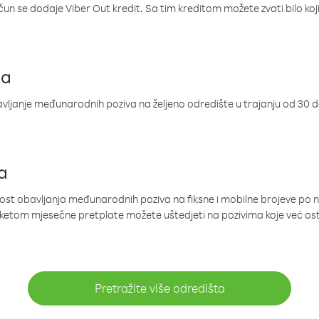
ačun se dodaje Viber Out kredit. Sa tim kreditom možete zvati bilo koj
ja
ljanje međunarodnih poziva na željeno odredište u trajanju od 30 
a
nost obavljanja međunarodnih poziva na fiksne i mobilne brojeve po 
paketom mjesečne pretplate možete uštedjeti na pozivima koje već os
Pretražite više odredišta