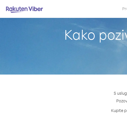
Pr
Kako pozi
S uslug
Pozovi
Kupite p