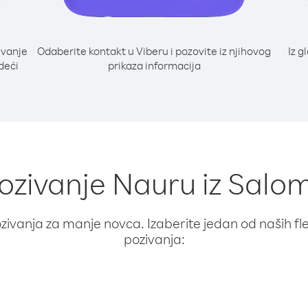
ivanje
Odaberite kontakt u Viberu i pozovite iz njihovog
Iz g
deći
prikaza informacija
pozivanje Nauru iz Salo
ivanja za manje novca. Izaberite jedan od naših fleks
pozivanja: