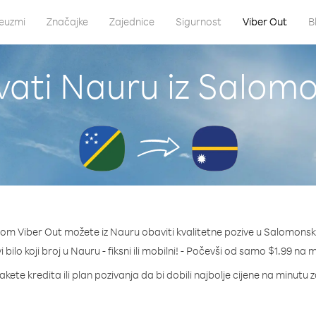
euzmi
Značajke
Zajednice
Sigurnost
Viber Out
B
vati Nauru iz Salomo
om Viber Out možete iz Nauru obaviti kvalitetne pozive u Salomonsk
 bilo koji broj u Nauru - fiksni ili mobilni! - Počevši od samo $1.99 na 
akete kredita ili plan pozivanja da bi dobili najbolje cijene na minutu 