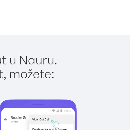
t u Nauru.
t, možete: