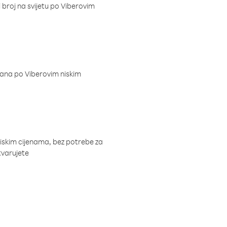
i broj na svijetu po Viberovim
dana po Viberovim niskim
niskim cijenama, bez potrebe za
tvarujete