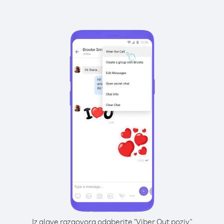
Iz glave razgovora odaberite "Viber Out poziv"