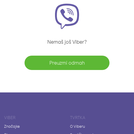
Nemaš još Viber?
Preuzmi odmah
VIBER
TVRTKA
Značajke
O Viberu