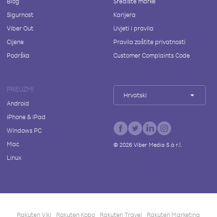
Blog
Središte marke
Sigurnost
Karijera
Viber Out
Uvjeti i pravila
Cijene
Pravila zaštite privatnosti
Podrška
Customer Complaints Code
PREUZMI
Hrvatski
Android
iPhone & iPad
Windows PC
Mac
©
2026
Viber Media S.à r.l.
Linux
Rakuten Viki
Rakuten Kobo
Rakuten Travel
Rakuten Marketing