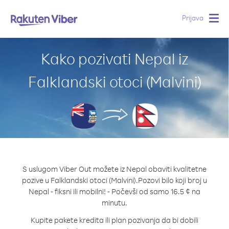
Prijava
Togg
navig
Kako pozivati Nepal iz
Falklandski otoci (Malvini)
S uslugom Viber Out možete iz Nepal obaviti kvalitetne
pozive u Falklandski otoci (Malvini).
Pozovi bilo koji broj u
Nepal - fiksni ili mobilni! - Počevši od samo 16.5 ¢ na
minutu.
Kupite pakete kredita ili plan pozivanja da bi dobili