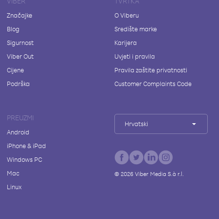
VIBER
TVRTKA
Značajke
O Viberu
Blog
Središte marke
Sigurnost
Karijera
Viber Out
Uvjeti i pravila
Cijene
Pravila zaštite privatnosti
Podrška
Customer Complaints Code
PREUZMI
Hrvatski
Android
iPhone & iPad
Windows PC
Mac
©
2026
Viber Media S.à r.l.
Linux