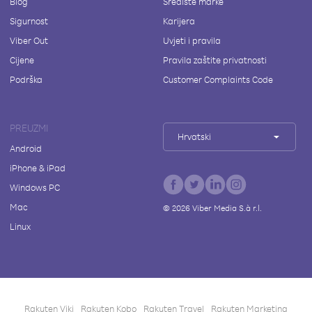
Blog
Središte marke
Sigurnost
Karijera
Viber Out
Uvjeti i pravila
Cijene
Pravila zaštite privatnosti
Podrška
Customer Complaints Code
PREUZMI
Hrvatski
Android
iPhone & iPad
Windows PC
Mac
©
2026
Viber Media S.à r.l.
Linux
Rakuten Viki
Rakuten Kobo
Rakuten Travel
Rakuten Marketing