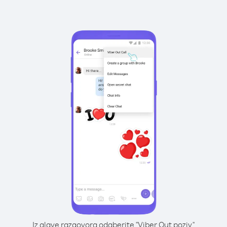
Iz glave razgovora odaberite "Viber Out poziv"