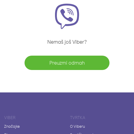
Nemaš još Viber?
Preuzmi odmah
VIBER
TVRTKA
Značajke
O Viberu