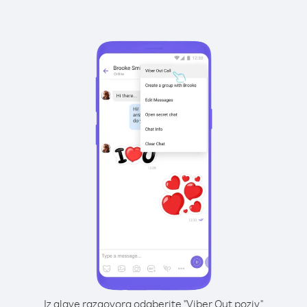
Iz glave razgovora odaberite "Viber Out poziv"