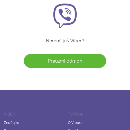
Nemaš još Viber?
Preuzmi odmah
VIBER
TVRTKA
Značajke
O Viberu