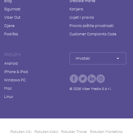
Blog
Središte marke
Sigurnost
Karijera
Viber Out
Uvjeti i pravila
Cijene
Pravila zaštite privatnosti
Podrška
Customer Complaints Code
PREUZMI
Hrvatski
Android
iPhone & iPad
Windows PC
Mac
©
2026
Viber Media S.à r.l.
Linux
Rakuten Viki
Rakuten Kobo
Rakuten Travel
Rakuten Marketing