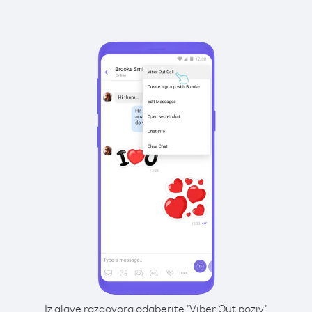
Iz glave razgovora odaberite "Viber Out poziv"