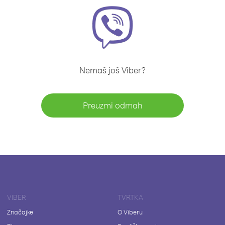
Nemaš još Viber?
Preuzmi odmah
VIBER
TVRTKA
Značajke
O Viberu