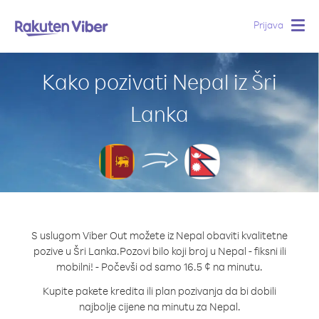
Prijava
Togg
navig
Kako pozivati Nepal iz Šri
Lanka
S uslugom Viber Out možete iz Nepal obaviti kvalitetne
pozive u Šri Lanka.
Pozovi bilo koji broj u Nepal - fiksni ili
mobilni! - Počevši od samo 16.5 ¢ na minutu.
Kupite pakete kredita ili plan pozivanja da bi dobili
najbolje cijene na minutu za Nepal.