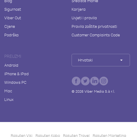
Blog
Središte marke
Sigurnost
Karijera
Viber Out
Uvjeti i pravila
Cijene
Pravila zaštite privatnosti
Podrška
Customer Complaints Code
PREUZMI
Hrvatski
Android
iPhone & iPad
Windows PC
Mac
©
2026
Viber Media S.à r.l.
Linux
Rakuten Viki
Rakuten Kobo
Rakuten Travel
Rakuten Marketing