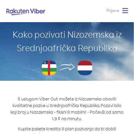
Prijava
Togg
navig
Kako pozivati Nizozemska iz
Srednjoafrička Republika
S uslugom Viber Out možete iz Nizozemska obaviti
kvalitetne pozive u Srednjoafrička Republika.
Pozovi bilo
koji broj u Nizozemska - fiksni ili mobilni! - Počevši od samo
1.9 ¢ na minutu.
Kupite pakete kredita ili plan pozivanja da bi dobili