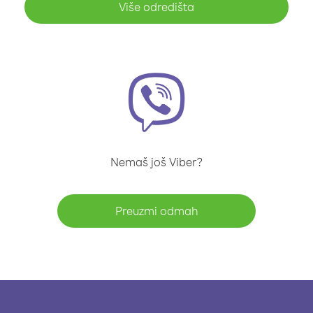
Više odredišta
Nemaš još Viber?
Preuzmi odmah