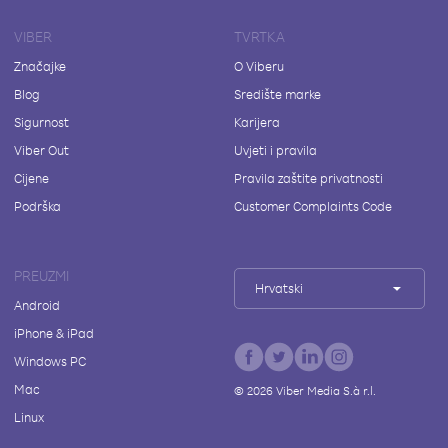
VIBER
TVRTKA
Značajke
O Viberu
Blog
Središte marke
Sigurnost
Karijera
Viber Out
Uvjeti i pravila
Cijene
Pravila zaštite privatnosti
Podrška
Customer Complaints Code
PREUZMI
Hrvatski
Android
iPhone & iPad
Windows PC
Mac
©
2026
Viber Media S.à r.l.
Linux