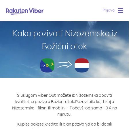
Prijava
Togg
navig
Kako pozivati Nizozemska iz
Božićni otok
S uslugom Viber Out možete iz Nizozemska obaviti
kvalitetne pozive u Božićni otok.
Pozovi bilo koji broj u
Nizozemska - fiksni ili mobilni! - Počevši od samo 1.9 ¢ na
minutu.
Kupite pakete kredita ili plan pozivanja da bi dobili