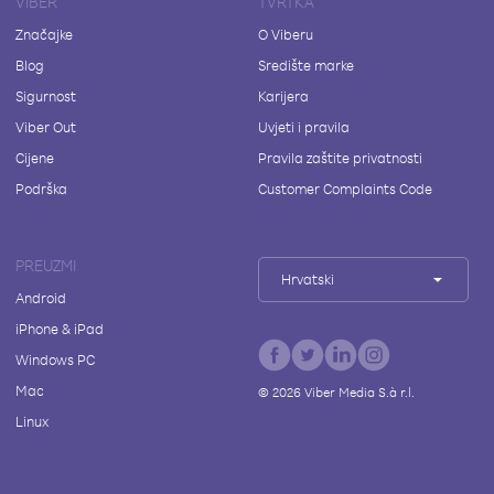
VIBER
TVRTKA
Značajke
O Viberu
Blog
Središte marke
Sigurnost
Karijera
Viber Out
Uvjeti i pravila
Cijene
Pravila zaštite privatnosti
Podrška
Customer Complaints Code
PREUZMI
Hrvatski
Android
iPhone & iPad
Windows PC
Mac
©
2026
Viber Media S.à r.l.
Linux