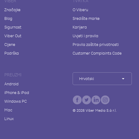
VIBER
TVRTKA
Značajke
O Viberu
Blog
Središte marke
Sigurnost
Karijera
Viber Out
Uvjeti i pravila
Cijene
Pravila zaštite privatnosti
Podrška
Customer Complaints Code
PREUZMI
Hrvatski
Android
iPhone & iPad
Windows PC
Mac
©
2026
Viber Media S.à r.l.
Linux