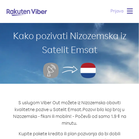
Prijava
Togg
navig
Kako pozivati Nizozemska iz
Satelit Emsat
S uslugom Viber Out možete iz Nizozemska obaviti
kvalitetne pozive u Satelit Emsat.
Pozovi bilo koji broj u
Nizozemska - fiksni ili mobilni! - Počevši od samo 1.9 ¢ na
minutu.
Kupite pakete kredita ili plan pozivanja da bi dobili