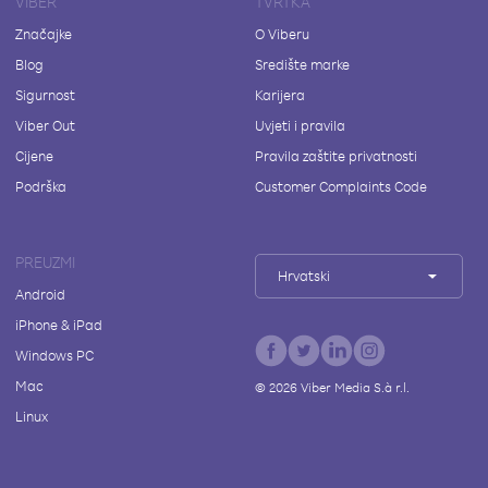
VIBER
TVRTKA
Značajke
O Viberu
Blog
Središte marke
Sigurnost
Karijera
Viber Out
Uvjeti i pravila
Cijene
Pravila zaštite privatnosti
Podrška
Customer Complaints Code
PREUZMI
Hrvatski
Android
iPhone & iPad
Windows PC
Mac
©
2026
Viber Media S.à r.l.
Linux