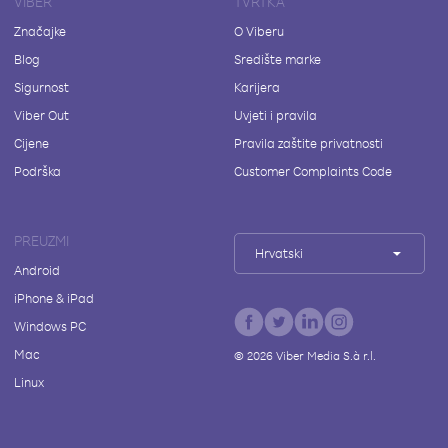
VIBER
TVRTKA
Značajke
O Viberu
Blog
Središte marke
Sigurnost
Karijera
Viber Out
Uvjeti i pravila
Cijene
Pravila zaštite privatnosti
Podrška
Customer Complaints Code
PREUZMI
Hrvatski
Android
iPhone & iPad
Windows PC
Mac
©
2026
Viber Media S.à r.l.
Linux