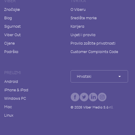
VIBER
TVRTKA
Značajke
O Viberu
Blog
Središte marke
Sigurnost
Karijera
Viber Out
Uvjeti i pravila
Cijene
Pravila zaštite privatnosti
Podrška
Customer Complaints Code
PREUZMI
Hrvatski
Android
iPhone & iPad
Windows PC
Mac
©
2026
Viber Media S.à r.l.
Linux