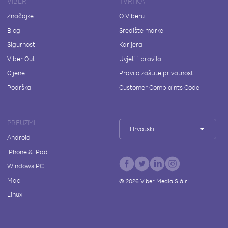
VIBER
TVRTKA
Značajke
O Viberu
Blog
Središte marke
Sigurnost
Karijera
Viber Out
Uvjeti i pravila
Cijene
Pravila zaštite privatnosti
Podrška
Customer Complaints Code
PREUZMI
Hrvatski
Android
iPhone & iPad
Windows PC
Mac
©
2026
Viber Media S.à r.l.
Linux