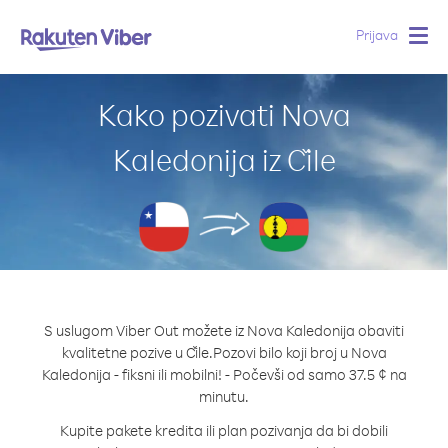
Prijava
Togg
navig
Kako pozivati Nova
Kaledonija iz Čile
S uslugom Viber Out možete iz Nova Kaledonija obaviti
kvalitetne pozive u Čile.
Pozovi bilo koji broj u Nova
Kaledonija - fiksni ili mobilni! - Počevši od samo 37.5 ¢ na
minutu.
Kupite pakete kredita ili plan pozivanja da bi dobili