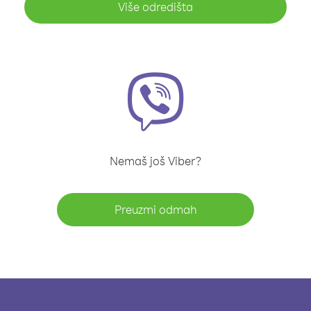
Više odredišta
Nemaš još Viber?
Preuzmi odmah