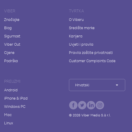
VIBER
TVRTKA
Značajke
O Viberu
Blog
Središte marke
Sigurnost
Karijera
Viber Out
Uvjeti i pravila
Cijene
Pravila zaštite privatnosti
Podrška
Customer Complaints Code
PREUZMI
Hrvatski
Android
iPhone & iPad
Windows PC
Mac
©
2026
Viber Media S.à r.l.
Linux