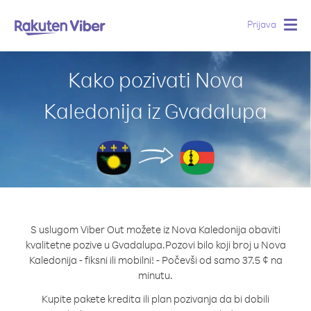
Prijava
Togg
navig
Kako pozivati Nova
Kaledonija iz Gvadalupa
S uslugom Viber Out možete iz Nova Kaledonija obaviti
kvalitetne pozive u Gvadalupa.
Pozovi bilo koji broj u Nova
Kaledonija - fiksni ili mobilni! - Počevši od samo 37.5 ¢ na
minutu.
Kupite pakete kredita ili plan pozivanja da bi dobili