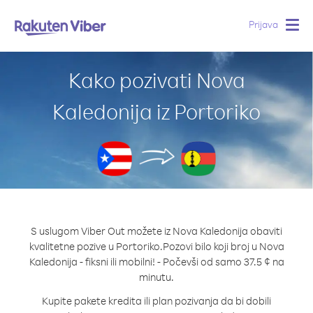
Prijava
Togg
navig
Kako pozivati Nova
Kaledonija iz Portoriko
S uslugom Viber Out možete iz Nova Kaledonija obaviti
kvalitetne pozive u Portoriko.
Pozovi bilo koji broj u Nova
Kaledonija - fiksni ili mobilni! - Počevši od samo 37.5 ¢ na
minutu.
Kupite pakete kredita ili plan pozivanja da bi dobili