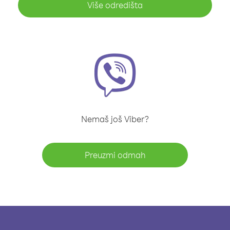
Više odredišta
Nemaš još Viber?
Preuzmi odmah