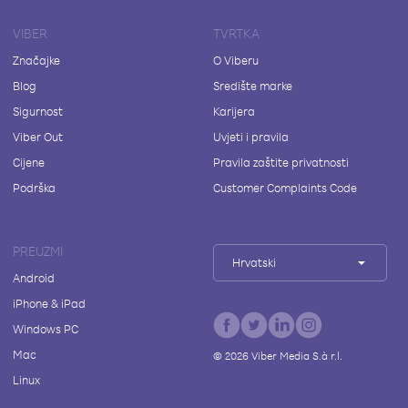
VIBER
TVRTKA
Značajke
O Viberu
Blog
Središte marke
Sigurnost
Karijera
Viber Out
Uvjeti i pravila
Cijene
Pravila zaštite privatnosti
Podrška
Customer Complaints Code
PREUZMI
Hrvatski
Android
iPhone & iPad
Windows PC
Mac
©
2026
Viber Media S.à r.l.
Linux