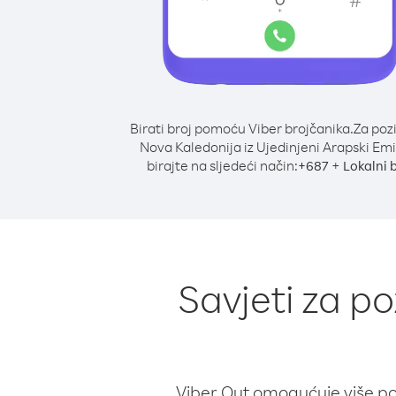
Birati broj pomoću Viber brojčanika.
Za poz
Nova Kaledonija iz Ujedinjeni Arapski Emi
birajte na sljedeći način:
+
+
687
Lokalni 
Savjeti za po
Viber Out omogućuje više poz