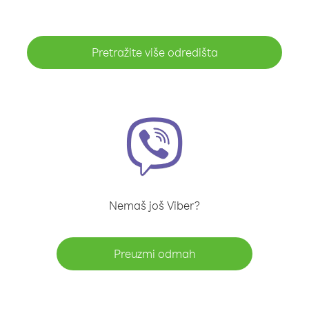
Pretražite više odredišta
Nemaš još Viber?
Preuzmi odmah