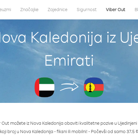
euzmi
Značajke
Zajednice
Sigurnost
Viber Out
B
ova Kaledonija iz Uj
Emirati
Out možete iz Nova Kaledonija obaviti kvalitetne pozive u Ujedinjeni
 koji broj u Nova Kaledonija - fiksni ili mobilni! - Počevši od samo 37.5 