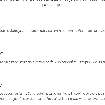
pozivanja:
ačun se dodaje Viber Out kredit. Sa tim kreditom možete zvati bilo koj
ja
ljanje međunarodnih poziva na željeno odredište u trajanju od 30 
a
nost obavljanja međunarodnih poziva na fiksne i mobilne brojeve po 
paketom mjesečne pretplate možete uštedjeti na pozivima koje već os