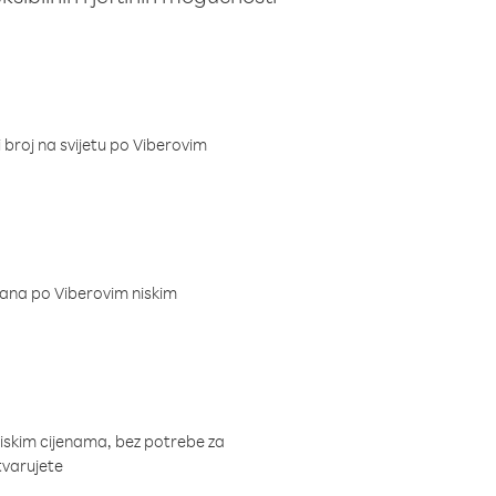
i broj na svijetu po Viberovim
dana po Viberovim niskim
niskim cijenama, bez potrebe za
tvarujete