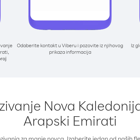
ivanje
Odaberite kontakt u Viberu i pozovite iz njihovog
Iz g
rati,
prikaza informacija
broj
zivanje Nova Kaledonija
Arapski Emirati
ivanja za manje novca. Izaberite jedan od naših fleks