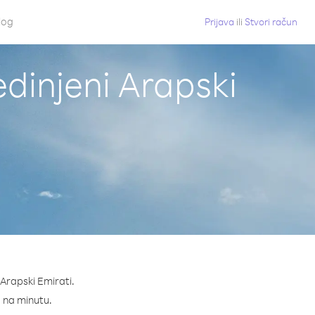
log
Prijava
ili
Stvori račun
edinjeni Arapski
 Arapski Emirati.
¢ na minutu.