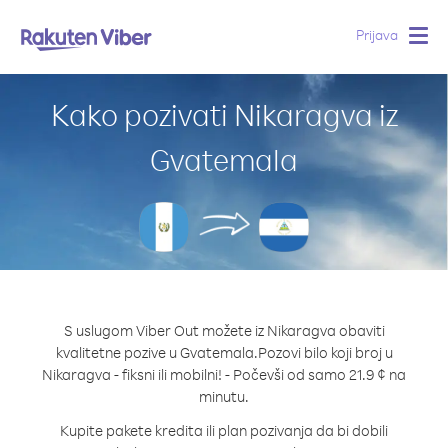
Prijava
Togg
navig
Kako pozivati Nikaragva iz
Gvatemala
S uslugom Viber Out možete iz Nikaragva obaviti
kvalitetne pozive u Gvatemala.
Pozovi bilo koji broj u
Nikaragva - fiksni ili mobilni! - Počevši od samo 21.9 ¢ na
minutu.
Kupite pakete kredita ili plan pozivanja da bi dobili