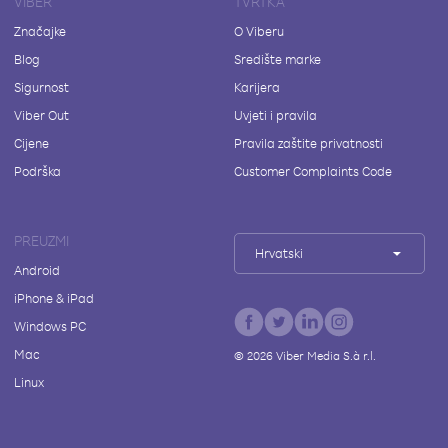
VIBER
TVRTKA
Značajke
O Viberu
Blog
Središte marke
Sigurnost
Karijera
Viber Out
Uvjeti i pravila
Cijene
Pravila zaštite privatnosti
Podrška
Customer Complaints Code
PREUZMI
Hrvatski
Android
iPhone & iPad
Windows PC
Mac
©
2026
Viber Media S.à r.l.
Linux