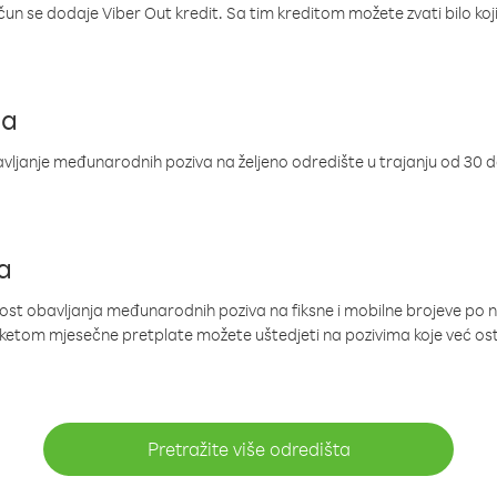
ačun se dodaje Viber Out kredit. Sa tim kreditom možete zvati bilo koj
ja
ljanje međunarodnih poziva na željeno odredište u trajanju od 30 
a
nost obavljanja međunarodnih poziva na fiksne i mobilne brojeve po 
paketom mjesečne pretplate možete uštedjeti na pozivima koje već os
Pretražite više odredišta