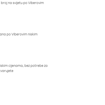
i broj na svijetu po Viberovim
dana po Viberovim niskim
niskim cijenama, bez potrebe za
tvarujete