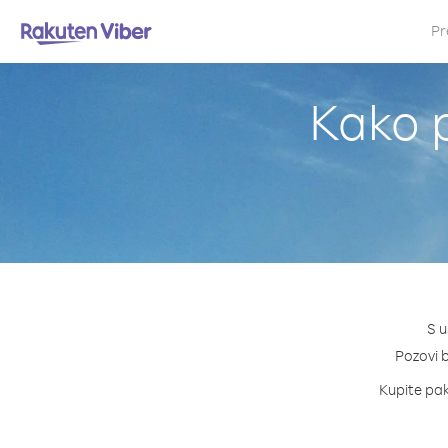
Pr
Kako p
S u
Pozovi b
Kupite pake