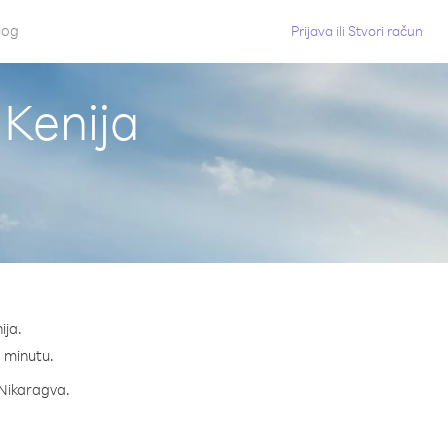
log
Prijava
ili
Stvori račun
 Kenija
ija.
a minutu.
a Nikaragva.