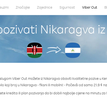
euzmi
Značajke
Zajednice
Sigurnost
Viber Out
B
ozivati Nikaragva iz
slugom Viber Out možete iz Nikaragva obaviti kvalitetne pozive u Ken
ilo koji broj u Nikaragva - fiksni ili mobilni! - Počevši od samo 21.9 ¢ n
te kredita ili plan pozivanja da bi dobili najbolje cijene na minutu z