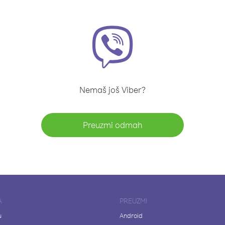
Nemaš još Viber?
Preuzmi odmah
A
PREUZMI
u
Android