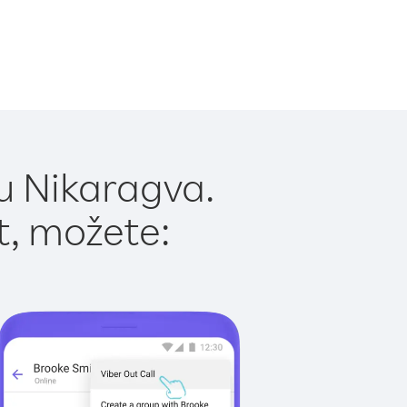
u Nikaragva.
t, možete: