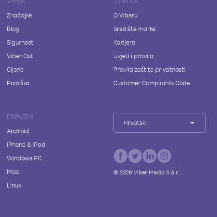
VIBER
TVRTKA
Značajke
O Viberu
Blog
Središte marke
Sigurnost
Karijera
Viber Out
Uvjeti i pravila
Cijene
Pravila zaštite privatnosti
Podrška
Customer Complaints Code
PREUZMI
Hrvatski
Android
iPhone & iPad
Windows PC
Mac
©
2026
Viber Media S.à r.l.
Linux