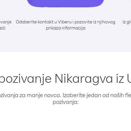
ivanje
Odaberite kontakt u Viberu i pozovite iz njihovog
Iz g
eći
prikaza informacija
 pozivanje Nikaragva iz
ivanja za manje novca. Izaberite jedan od naših fleks
pozivanja: