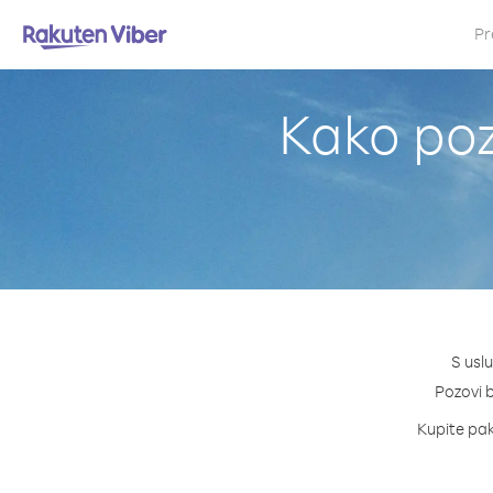
Pr
Kako poz
S usl
Pozovi b
Kupite pake