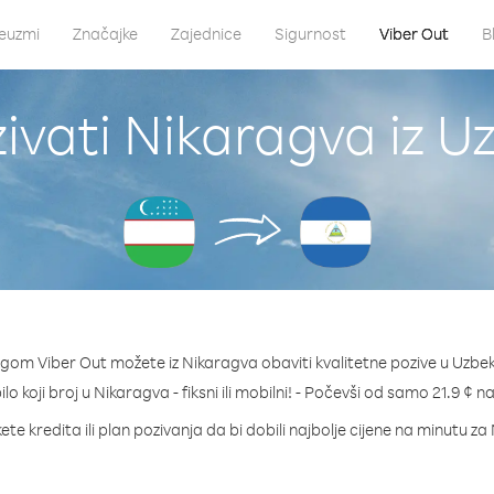
euzmi
Značajke
Zajednice
Sigurnost
Viber Out
B
ivati Nikaragva iz U
ugom Viber Out možete iz Nikaragva obaviti kvalitetne pozive u Uzbek
ilo koji broj u Nikaragva - fiksni ili mobilni! - Počevši od samo 21.9 ¢ n
te kredita ili plan pozivanja da bi dobili najbolje cijene na minutu z