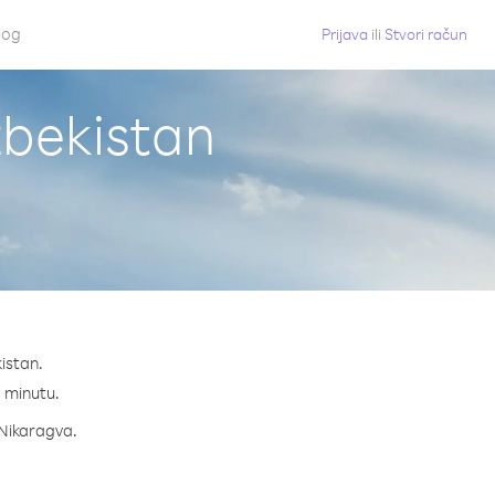
log
Prijava
ili
Stvori račun
zbekistan
istan.
a minutu.
a Nikaragva.