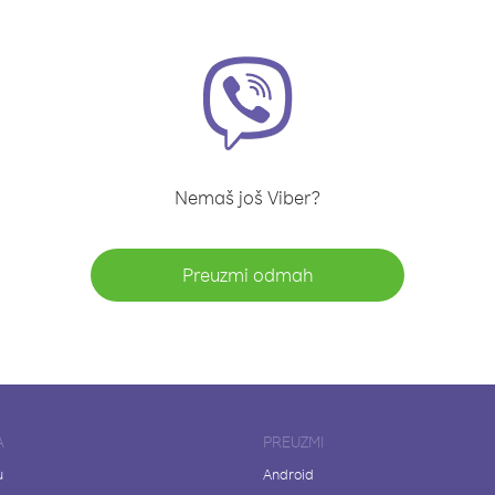
Nemaš još Viber?
Preuzmi odmah
A
PREUZMI
u
Android