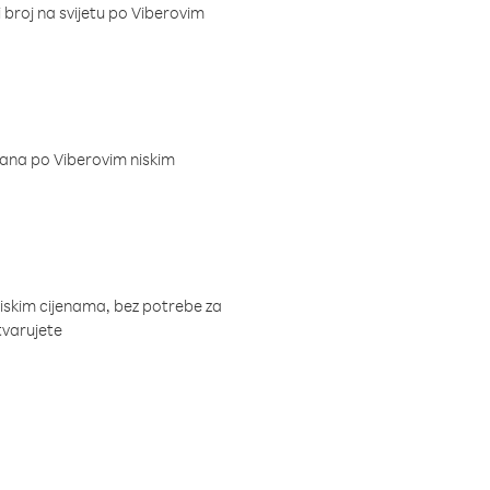
i broj na svijetu po Viberovim
dana po Viberovim niskim
niskim cijenama, bez potrebe za
tvarujete