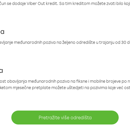
ačun se dodaje Viber Out kredit. Sa tim kreditom možete zvati bilo koj
ja
ljanje međunarodnih poziva na željeno odredište u trajanju od 30 
a
nost obavljanja međunarodnih poziva na fiksne i mobilne brojeve po 
paketom mjesečne pretplate možete uštedjeti na pozivima koje već os
Pretražite više odredišta