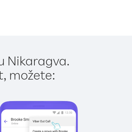
u Nikaragva.
t, možete: