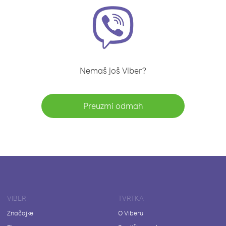
Nemaš još Viber?
Preuzmi odmah
VIBER
TVRTKA
Značajke
O Viberu