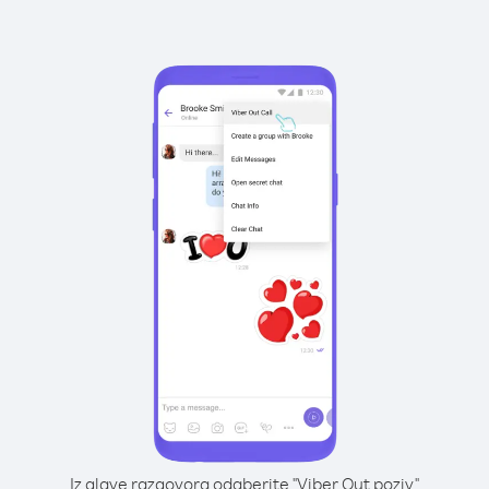
Iz glave razgovora odaberite "Viber Out poziv"