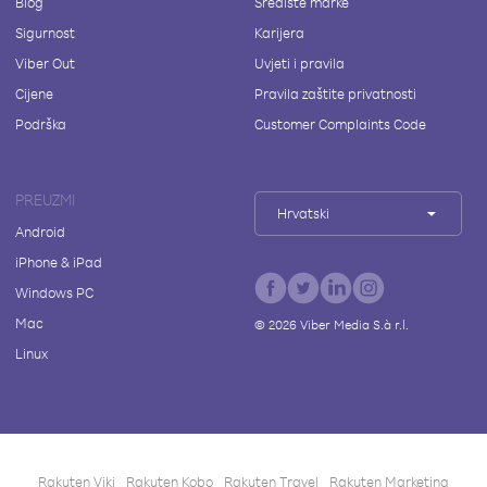
Blog
Središte marke
Sigurnost
Karijera
Viber Out
Uvjeti i pravila
Cijene
Pravila zaštite privatnosti
Podrška
Customer Complaints Code
PREUZMI
Hrvatski
Android
iPhone & iPad
Windows PC
Mac
©
2026
Viber Media S.à r.l.
Linux
Rakuten Viki
Rakuten Kobo
Rakuten Travel
Rakuten Marketing