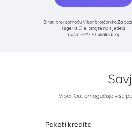
Birati broj pomoću Viber brojčanika.
Za poz
Niger iz Čile, birajte na sljedeći
način:
+
+
227
Lokalni broj
Savj
Viber Out omogućuje više poz
Paketi kredita