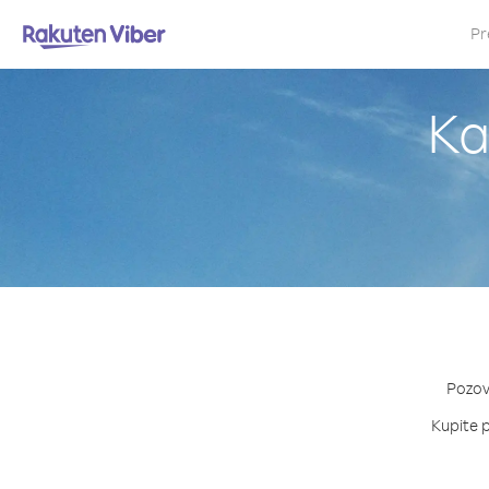
Pr
Ka
Pozovi
Kupite p