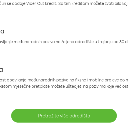
ačun se dodaje Viber Out kredit. Sa tim kreditom možete zvati bilo koj
ja
ljanje međunarodnih poziva na željeno odredište u trajanju od 30 
a
nost obavljanja međunarodnih poziva na fiksne i mobilne brojeve po 
paketom mjesečne pretplate možete uštedjeti na pozivima koje već os
Pretražite više odredišta