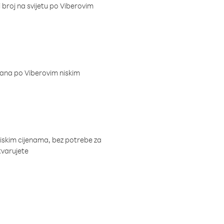
i broj na svijetu po Viberovim
dana po Viberovim niskim
niskim cijenama, bez potrebe za
tvarujete