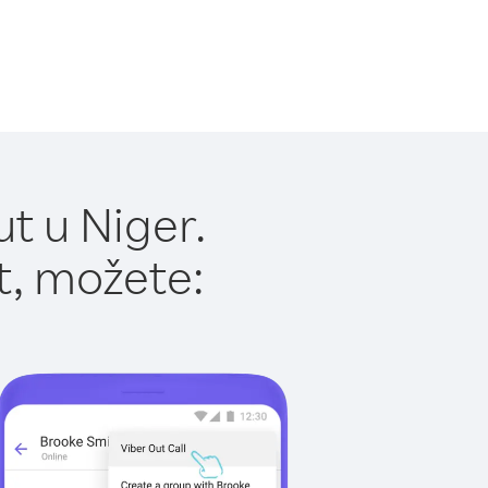
t u Niger.
t, možete: