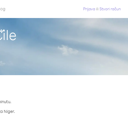
log
Prijava
ili
Stvori račun
ile
minutu.
za Niger.