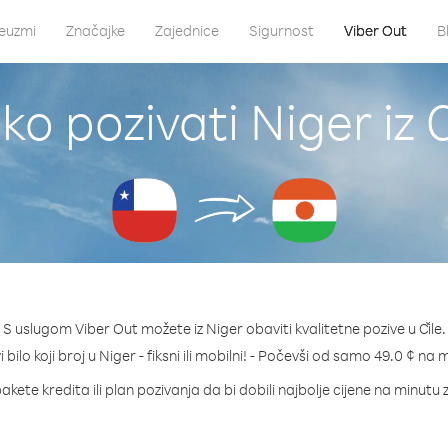
euzmi
Značajke
Zajednice
Sigurnost
Viber Out
B
ko pozivati Niger iz Č
S uslugom Viber Out možete iz Niger obaviti kvalitetne pozive u Čile.
 bilo koji broj u Niger - fiksni ili mobilni! - Počevši od samo 49.0 ¢ na 
akete kredita ili plan pozivanja da bi dobili najbolje cijene na minutu 