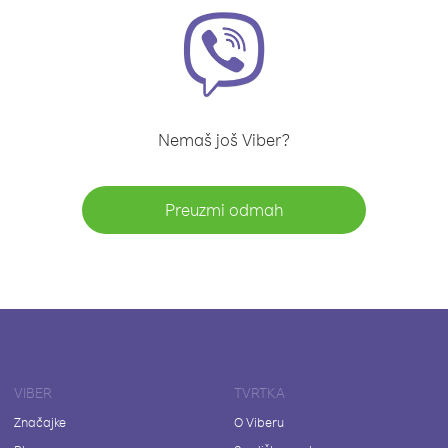
Nemaš još Viber?
Preuzmi odmah
VIBER
TVRTKA
Značajke
O Viberu