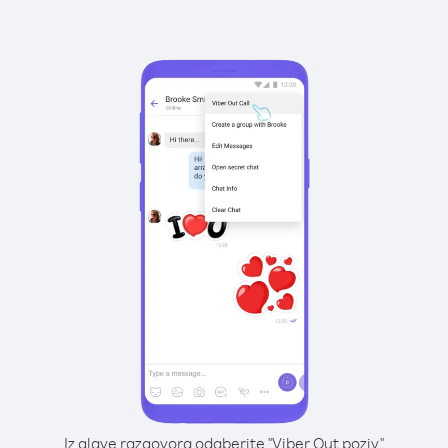
Iz glave razgovora odaberite "Viber Out poziv"