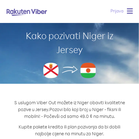
Prijava
Togg
navig
Kako pozivati Niger iz
Jersey
S uslugom Viber Out možete iz Niger obaviti kvalitetne
pozive u Jersey.
Pozovi bilo koji broj u Niger - fiksni ili
mobilni! - Počevši od samo 49.0 ¢ na minutu.
Kupite pakete kredita ili plan pozivanja da bi dobili
najbolje cijene na minutu za Niger.