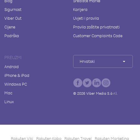
Blog
Središte marke
Sigurnost
Karijera
Viber Out
Uvjeti i pravila
Cijene
Pravila zaštite privatnosti
Podrška
Customer Complaints Code
PREUZMI
Hrvatski
Android
iPhone & iPad
Windows PC
Mac
©
2026
Viber Media S.à r.l.
Linux
Rakuten Viki
Rakuten Kobo
Rakuten Travel
Rakuten Marketing