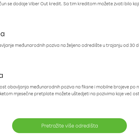
ačun se dodaje Viber Out kredit. Sa tim kreditom možete zvati bilo koj
ja
ljanje međunarodnih poziva na željeno odredište u trajanju od 30 
a
nost obavljanja međunarodnih poziva na fiksne i mobilne brojeve po 
paketom mjesečne pretplate možete uštedjeti na pozivima koje već os
Pretražite više odredišta