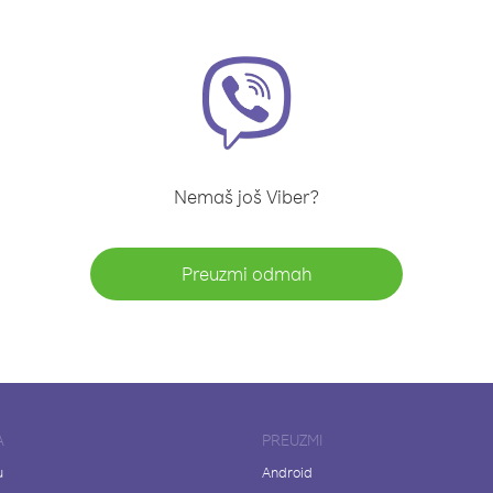
Nemaš još Viber?
Preuzmi odmah
A
PREUZMI
u
Android