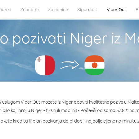
euzmi
Značajke
Zajednice
Sigurnost
Viber Out
B
o pozivati Niger iz M
S uslugom Viber Out možete iz Niger obaviti kvalitetne pozive u Malta
 bilo koji broj u Niger - fiksni ili mobilni! - Počevši od samo 57.8 ¢ na 
akete kredita ili plan pozivanja da bi dobili najbolje cijene na minutu 