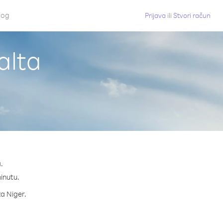
log
Prijava
ili
Stvori račun
alta
.
minutu.
za Niger.