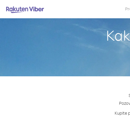
Pr
Kak
Pozovi
Kupite p