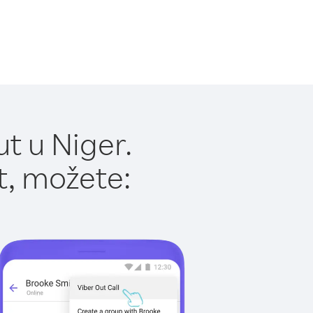
t u Niger.
t, možete: