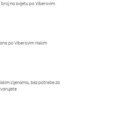
i broj na svijetu po Viberovim
dana po Viberovim niskim
niskim cijenama, bez potrebe za
tvarujete