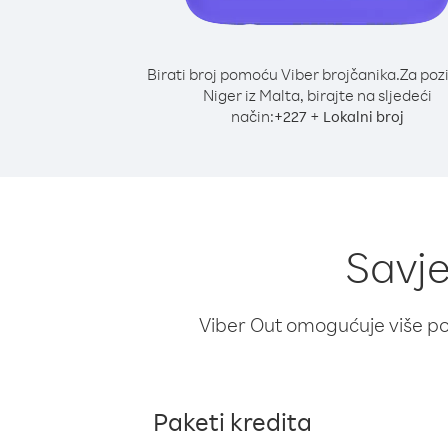
Birati broj pomoću Viber brojčanika.
Za poz
Niger iz Malta, birajte na sljedeći
način:
+
+
227
Lokalni broj
Savje
Viber Out omogućuje više poz
Paketi kredita