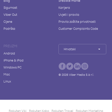
Blog
Središte marke
Sigurnost
Karijera
Viber Out
Uvjeti i pravila
Cijene
Pravila zaštite privatnosti
Podrška
Customer Complaints Code
PREUZMI
Hrvatski
Android
iPhone & iPad
Windows PC
Mac
©
2026
Viber Media S.à r.l.
Linux
Rakuten Viki
Rakuten Kobo
Rakuten Travel
Rakuten Marketing