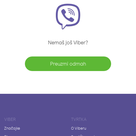
Nemaš još Viber?
Preuzmi odmah
VIBER
TVRTKA
Značajke
O Viberu