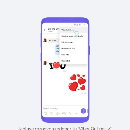
Iz glave razgovora odaberite "Viber Out poziv"