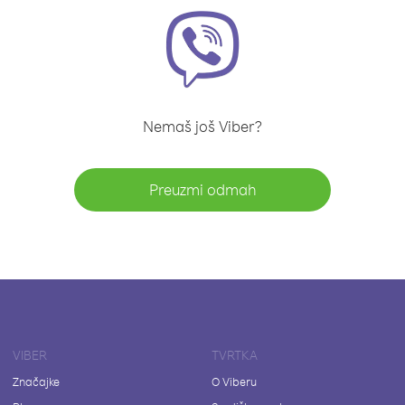
Nemaš još Viber?
Preuzmi odmah
VIBER
TVRTKA
Značajke
O Viberu