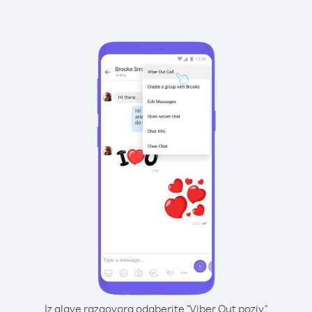
Iz glave razgovora odaberite "Viber Out poziv"