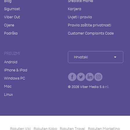
Blog
Središte marke
Sigurnost
Karijera
Viber Out
Uvjeti i pravila
Cijene
Pravila zaštite privatnosti
Podrška
Customer Complaints Code
PREUZMI
Hrvatski
Android
iPhone & iPad
Windows PC
Mac
©
2026
Viber Media S.à r.l.
Linux
Rakuten Viki
Rakuten Kobo
Rakuten Travel
Rakuten Marketing