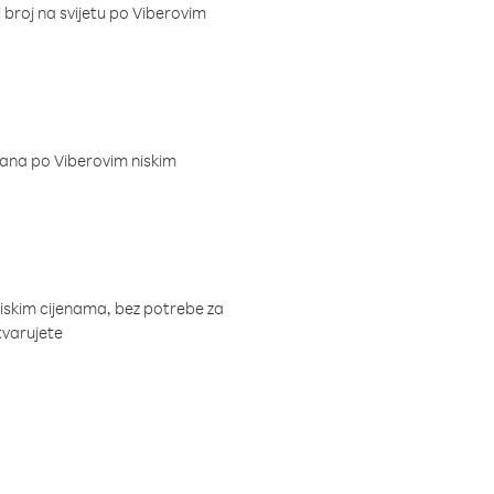
i broj na svijetu po Viberovim
dana po Viberovim niskim
niskim cijenama, bez potrebe za
tvarujete