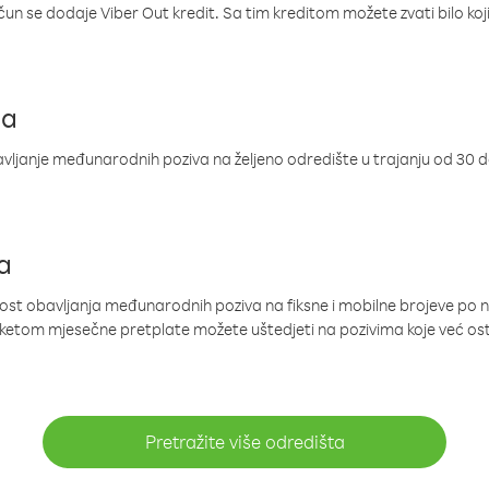
ačun se dodaje Viber Out kredit. Sa tim kreditom možete zvati bilo koj
ja
ljanje međunarodnih poziva na željeno odredište u trajanju od 30 
a
nost obavljanja međunarodnih poziva na fiksne i mobilne brojeve po 
paketom mjesečne pretplate možete uštedjeti na pozivima koje već os
Pretražite više odredišta