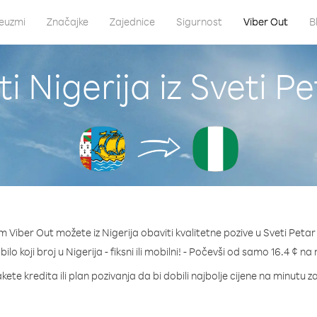
euzmi
Značajke
Zajednice
Sigurnost
Viber Out
B
i Nigerija iz Sveti Pe
 Viber Out možete iz Nigerija obaviti kvalitetne pozive u Sveti Petar 
bilo koji broj u Nigerija - fiksni ili mobilni! - Počevši od samo 16.4 ¢ na
kete kredita ili plan pozivanja da bi dobili najbolje cijene na minutu za