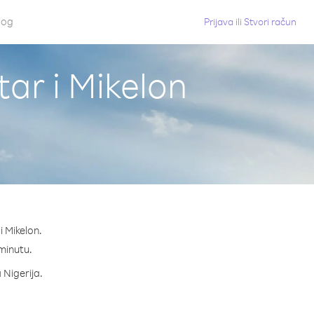
log
Prijava
ili
Stvori račun
tar i Mikelon
i Mikelon.
 minutu.
 Nigerija.