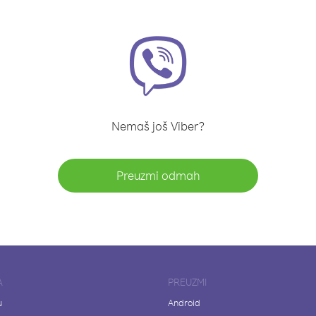
Nemaš još Viber?
Preuzmi odmah
A
PREUZMI
u
Android