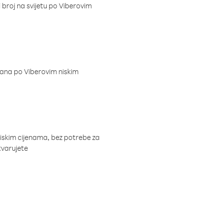
i broj na svijetu po Viberovim
dana po Viberovim niskim
niskim cijenama, bez potrebe za
tvarujete