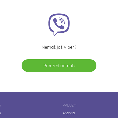
Nemaš još Viber?
Preuzmi odmah
A
PREUZMI
u
Android