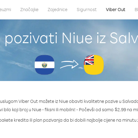
euzmi
Značajke
Zajednice
Sigurnost
Viber Out
B
 pozivati Niue iz Sal
 uslugom Viber Out možete iz Niue obaviti kvalitetne pozive u Salvado
i bilo koji broj u Niue - fiksni ili mobilni! - Počevši od samo $2.99 na m
akete kredita ili plan pozivanja da bi dobili najbolje cijene na minutu