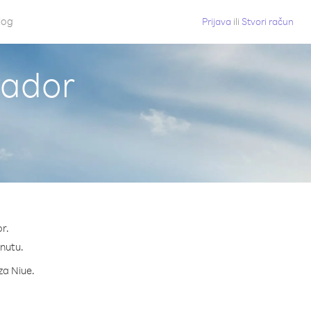
log
Prijava
ili
Stvori račun
vador
r.
inutu.
 za Niue.