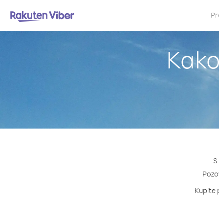
Pr
Kako
S
Pozov
Kupite p