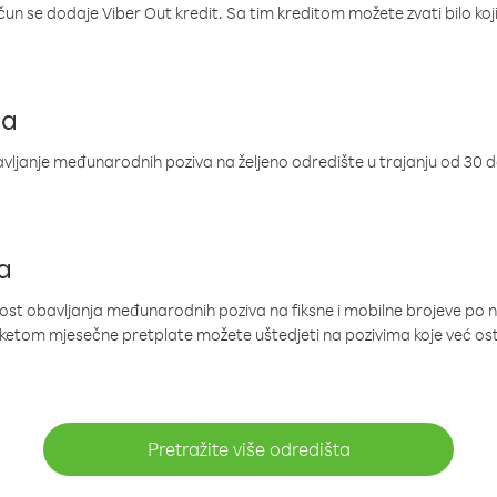
ačun se dodaje Viber Out kredit. Sa tim kreditom možete zvati bilo koj
ja
ljanje međunarodnih poziva na željeno odredište u trajanju od 30 
a
nost obavljanja međunarodnih poziva na fiksne i mobilne brojeve po 
paketom mjesečne pretplate možete uštedjeti na pozivima koje već os
Pretražite više odredišta