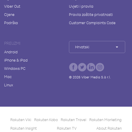
Viber Out
Uvjeti i pravila
Cijene
Pravila zaštite privatnosti
Podrška
Customer Complaints Code
PREUZMI
Hrvatski
Android
iPhone & iPad
Windows PC
Mac
©
2026
Viber Media S.à r.l.
Linux
Rakuten Viki
Rakuten Kobo
Rakuten Travel
Rakuten Marketing
Rakuten Insight
Rakuten TV
About Rakuten