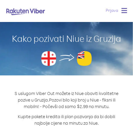
Prijava
Togg
navig
Kako pozivati Niue iz Gruzija
S uslugom Viber Out možete iz Niue obaviti kvalitetne
pozive u Gruzija.
Pozovi bilo koji broj u Niue - fiksni ili
mobilni! - Počevši od samo $2.99 na minutu.
Kupite pakete kredita ili plan pozivanja da bi dobili
najbolje cijene na minutu za Niue.