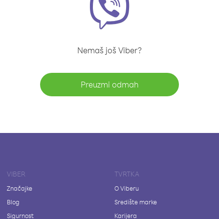
Nemaš još Viber?
Preuzmi odmah
VIBER
TVRTKA
Značajke
O Viberu
Blog
Središte marke
Sigurnost
Karijera