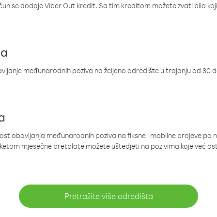
ačun se dodaje Viber Out kredit. Sa tim kreditom možete zvati bilo koj
ja
ljanje međunarodnih poziva na željeno odredište u trajanju od 30 
a
nost obavljanja međunarodnih poziva na fiksne i mobilne brojeve po 
paketom mjesečne pretplate možete uštedjeti na pozivima koje već os
Pretražite više odredišta