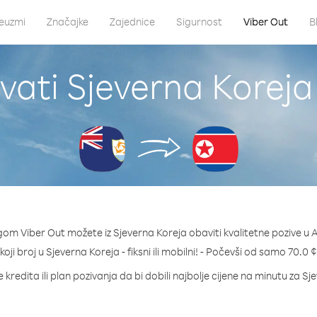
euzmi
Značajke
Zajednice
Sigurnost
Viber Out
B
vati Sjeverna Koreja 
gom Viber Out možete iz Sjeverna Koreja obaviti kvalitetne pozive u A
 koji broj u Sjeverna Koreja - fiksni ili mobilni! - Počevši od samo 70.0 
 kredita ili plan pozivanja da bi dobili najbolje cijene na minutu za Sj