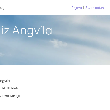
log
Prijava
ili
Stvori račun
iz Angvila
ngvila.
¢ na minutu.
everna Koreja.