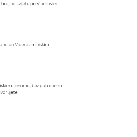
i broj na svijetu po Viberovim
dana po Viberovim niskim
niskim cijenama, bez potrebe za
tvarujete