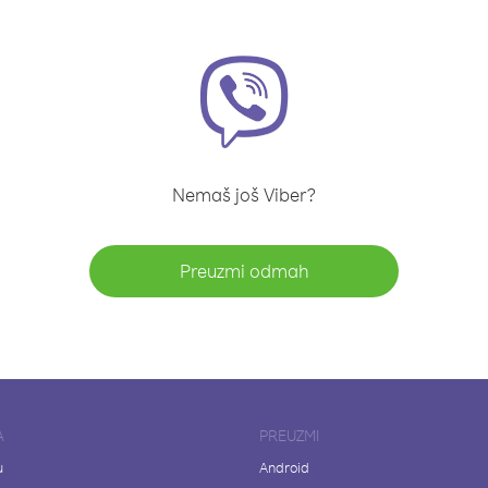
Nemaš još Viber?
Preuzmi odmah
A
PREUZMI
u
Android