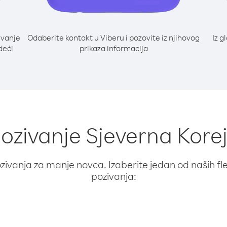
ivanje
Odaberite kontakt u Viberu i pozovite iz njihovog
Iz g
deći
prikaza informacija
pozivanje Sjeverna Korej
ivanja za manje novca. Izaberite jedan od naših fleks
pozivanja: