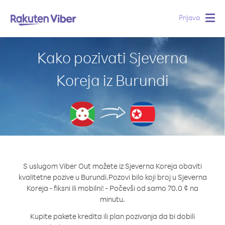
Prijava
Togg
navig
Kako pozivati Sjeverna
Koreja iz Burundi
S uslugom Viber Out možete iz Sjeverna Koreja obaviti
kvalitetne pozive u Burundi.
Pozovi bilo koji broj u Sjeverna
Koreja - fiksni ili mobilni! - Počevši od samo 70.0 ¢ na
minutu.
Kupite pakete kredita ili plan pozivanja da bi dobili