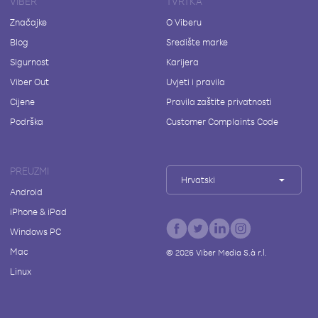
VIBER
TVRTKA
Značajke
O Viberu
Blog
Središte marke
Sigurnost
Karijera
Viber Out
Uvjeti i pravila
Cijene
Pravila zaštite privatnosti
Podrška
Customer Complaints Code
PREUZMI
Hrvatski
Android
iPhone & iPad
Windows PC
Mac
©
2026
Viber Media S.à r.l.
Linux