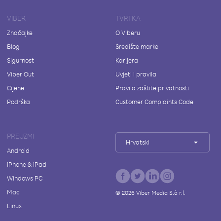
VIBER
TVRTKA
Značajke
O Viberu
Blog
Središte marke
Sigurnost
Karijera
Viber Out
Uvjeti i pravila
Cijene
Pravila zaštite privatnosti
Podrška
Customer Complaints Code
PREUZMI
Hrvatski
Android
iPhone & iPad
Windows PC
Mac
©
2026
Viber Media S.à r.l.
Linux