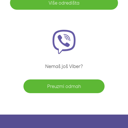
Više odredišta
Nemaš još Viber?
Preuzmi odmah