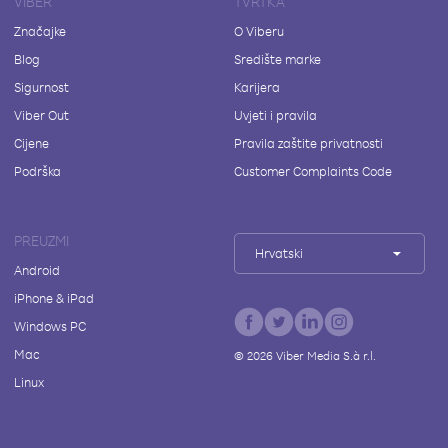
VIBER
TVRTKA
Značajke
O Viberu
Blog
Središte marke
Sigurnost
Karijera
Viber Out
Uvjeti i pravila
Cijene
Pravila zaštite privatnosti
Podrška
Customer Complaints Code
PREUZMI
Hrvatski
Android
iPhone & iPad
Windows PC
Mac
©
2026
Viber Media S.à r.l.
Linux