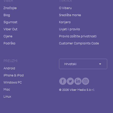
VIBER
TVRTKA
Značajke
O Viberu
Blog
Središte marke
Sigurnost
Karijera
Viber Out
Uvjeti i pravila
Cijene
Pravila zaštite privatnosti
Podrška
Customer Complaints Code
PREUZMI
Hrvatski
Android
iPhone & iPad
Windows PC
Mac
©
2026
Viber Media S.à r.l.
Linux