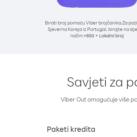
Birati broj pomoću Viber brojčanika.
Za poz
Sjeverna Koreja iz Portugal, birajte na slj
način:
+
+
850
Lokalni broj
Savjeti za p
Viber Out omogućuje više poz
Paketi kredita