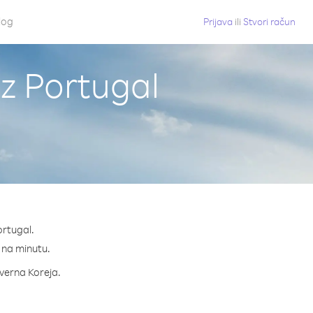
log
Prijava
ili
Stvori račun
iz Portugal
ortugal.
¢ na minutu.
everna Koreja.