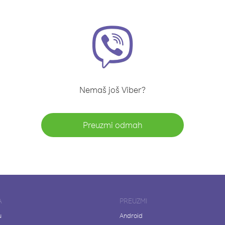
Nemaš još Viber?
Preuzmi odmah
A
PREUZMI
u
Android