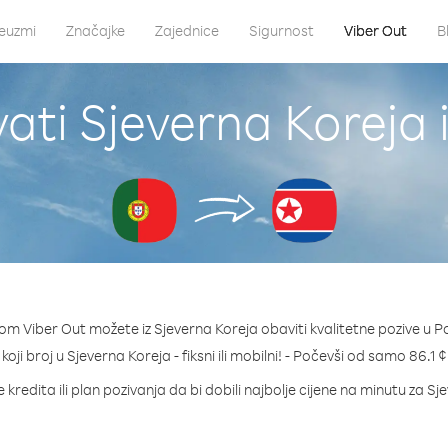
euzmi
Značajke
Zajednice
Sigurnost
Viber Out
B
ati Sjeverna Koreja 
om Viber Out možete iz Sjeverna Koreja obaviti kvalitetne pozive u P
 koji broj u Sjeverna Koreja - fiksni ili mobilni! - Počevši od samo 86.1 
 kredita ili plan pozivanja da bi dobili najbolje cijene na minutu za Sj