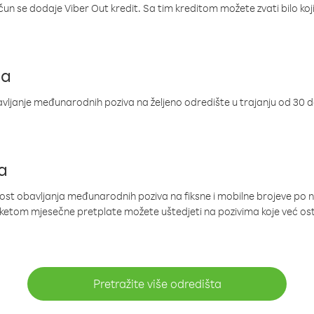
ačun se dodaje Viber Out kredit. Sa tim kreditom možete zvati bilo koj
ja
ljanje međunarodnih poziva na željeno odredište u trajanju od 30 
a
nost obavljanja međunarodnih poziva na fiksne i mobilne brojeve po 
paketom mjesečne pretplate možete uštedjeti na pozivima koje već os
Pretražite više odredišta