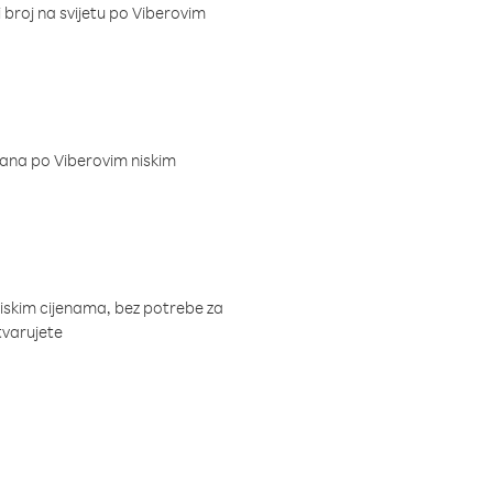
i broj na svijetu po Viberovim
dana po Viberovim niskim
niskim cijenama, bez potrebe za
tvarujete