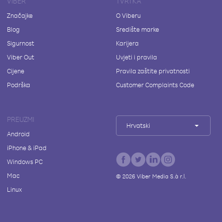
VIBER
TVRTKA
Značajke
O Viberu
Blog
Središte marke
Sigurnost
Karijera
Viber Out
Uvjeti i pravila
Cijene
Pravila zaštite privatnosti
Podrška
Customer Complaints Code
PREUZMI
Hrvatski
Android
iPhone & iPad
Windows PC
Mac
©
2026
Viber Media S.à r.l.
Linux