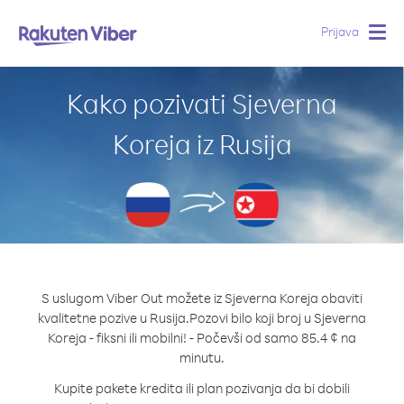
Prijava
Togg
navig
Kako pozivati Sjeverna
Koreja iz Rusija
S uslugom Viber Out možete iz Sjeverna Koreja obaviti
kvalitetne pozive u Rusija.
Pozovi bilo koji broj u Sjeverna
Koreja - fiksni ili mobilni! - Počevši od samo 85.4 ¢ na
minutu.
Kupite pakete kredita ili plan pozivanja da bi dobili