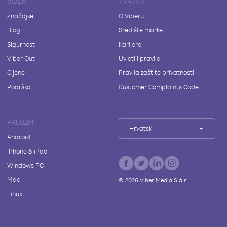
VIBER
TVRTKA
Značajke
O Viberu
Blog
Središte marke
Sigurnost
Karijera
Viber Out
Uvjeti i pravila
Cijene
Pravila zaštite privatnosti
Podrška
Customer Complaints Code
PREUZMI
Hrvatski
Android
iPhone & iPad
Windows PC
Mac
©
2026
Viber Media S.à r.l.
Linux