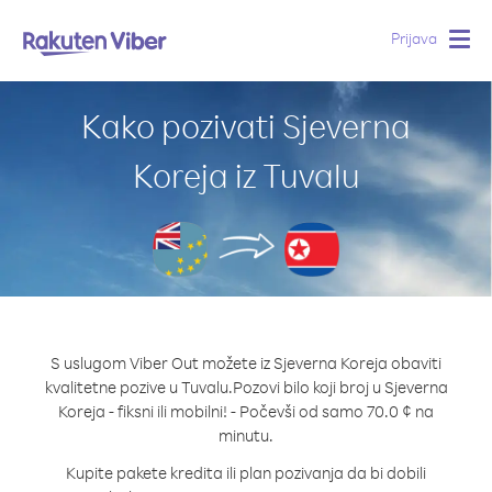
Prijava
Togg
navig
Kako pozivati Sjeverna
Koreja iz Tuvalu
S uslugom Viber Out možete iz Sjeverna Koreja obaviti
kvalitetne pozive u Tuvalu.
Pozovi bilo koji broj u Sjeverna
Koreja - fiksni ili mobilni! - Počevši od samo 70.0 ¢ na
minutu.
Kupite pakete kredita ili plan pozivanja da bi dobili