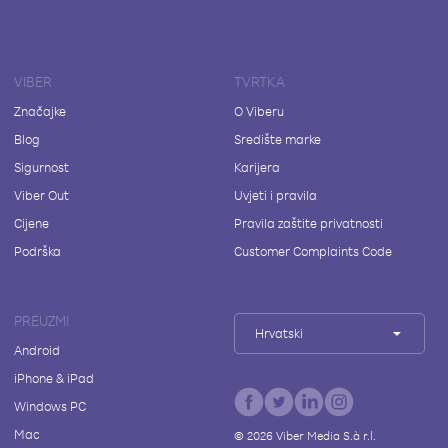
VIBER
TVRTKA
Značajke
O Viberu
Blog
Središte marke
Sigurnost
Karijera
Viber Out
Uvjeti i pravila
Cijene
Pravila zaštite privatnosti
Podrška
Customer Complaints Code
PREUZMI
Hrvatski
Android
iPhone & iPad
Windows PC
Mac
©
2026
Viber Media S.à r.l.