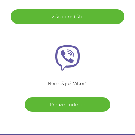
Više odredišta
Nemaš još Viber?
Preuzmi odmah