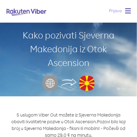
Prijava
Togg
navig
Kako pozivati Sjeverna
Makedonija iz Otok
Ascension
S uslugom Viber Out možete iz Sjeverna Makedonija
obaviti kvalitetne pozive u Otok Ascension.
Pozovi bilo koji
broj u Sjeverna Makedonija - fiksni ili mobilni! - Počevši od
samo 29.0 ¢ na minutu.