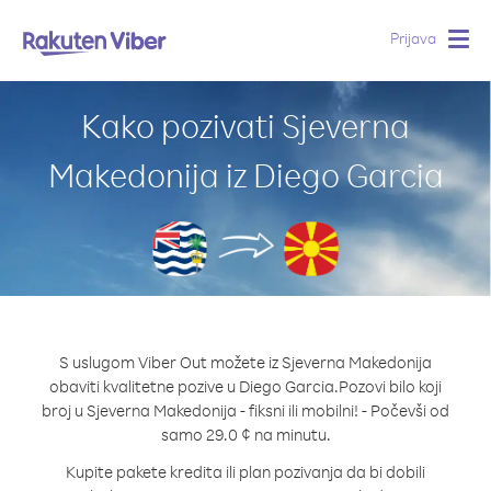
Prijava
Togg
navig
Kako pozivati Sjeverna
Makedonija iz Diego Garcia
S uslugom Viber Out možete iz Sjeverna Makedonija
obaviti kvalitetne pozive u Diego Garcia.
Pozovi bilo koji
broj u Sjeverna Makedonija - fiksni ili mobilni! - Počevši od
samo 29.0 ¢ na minutu.
Kupite pakete kredita ili plan pozivanja da bi dobili