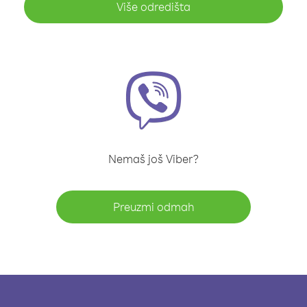
Više odredišta
Nemaš još Viber?
Preuzmi odmah