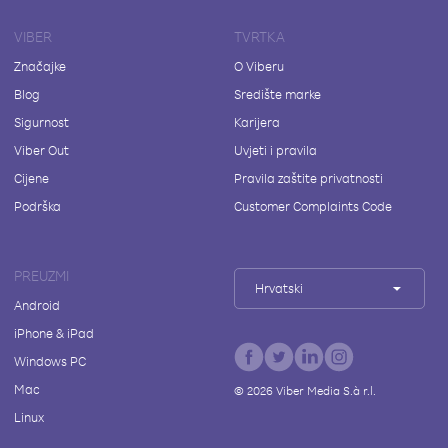
VIBER
TVRTKA
Značajke
O Viberu
Blog
Središte marke
Sigurnost
Karijera
Viber Out
Uvjeti i pravila
Cijene
Pravila zaštite privatnosti
Podrška
Customer Complaints Code
PREUZMI
Hrvatski
Android
iPhone & iPad
Windows PC
Mac
©
2026
Viber Media S.à r.l.
Linux