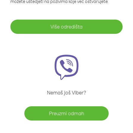
možete uštedjeti na pozivima koje već ostvarujete
Više odredišta
Nemaš još Viber?
Preuzmi odmah