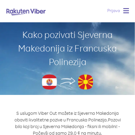
Prijava
Togg
navig
Kako pozivati Sjeverna
Makedonija iz Francuska
Polinezija
S uslugom Viber Out možete iz Sjeverna Makedonija
obaviti kvalitetne pozive u Francuska Polinezija.
Pozovi
bilo koji broj u Sjeverna Makedonija - fiksni ili mobilni! -
Počevši od samo 29.0 ¢ na minutu.