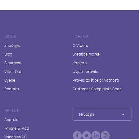
VIBER
TVRTKA
Značajke
O Viberu
Blog
Središte marke
Sigurnost
Karijera
Viber Out
Uvjeti i pravila
Cijene
Pravila zaštite privatnosti
Podrška
Customer Complaints Code
PREUZMI
Hrvatski
Android
iPhone & iPad
Windows PC